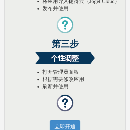
将应用导入捷得云（Joget Cloud）
发布并使用
第三步
打开管理员面板
根据需要修改应用
刷新并使用
立即开通