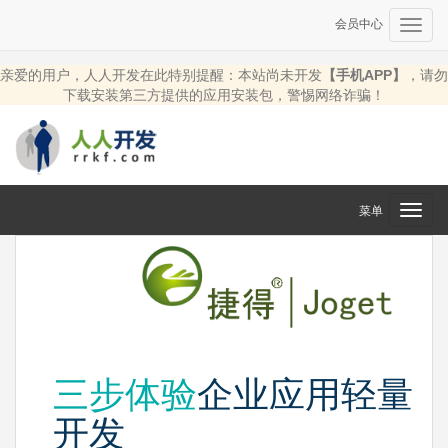
会员中心
Toggl
navig
亲爱的用户，人人开发在此特别提醒：本站尚未开发
【手机APP】
，请勿
下载安装第三方提供的应用安装包，警惕网络诈骗！
菜单
Toggl
navig
三步体验
企业应用轻量
开发