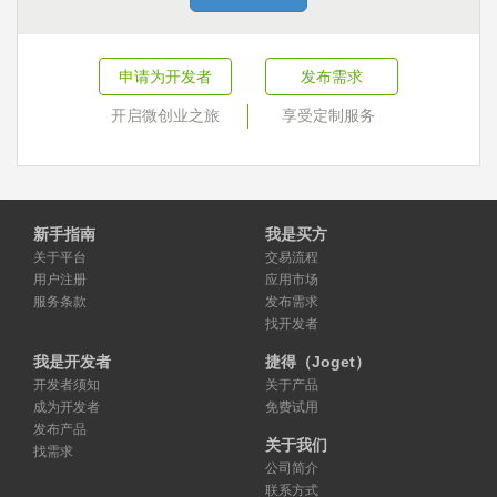
申请为开发者
发布需求
开启微创业之旅
享受定制服务
新手指南
我是买方
关于平台
交易流程
用户注册
应用市场
服务条款
发布需求
找开发者
我是开发者
捷得（Joget）
开发者须知
关于产品
成为开发者
免费试用
发布产品
关于我们
找需求
公司简介
联系方式